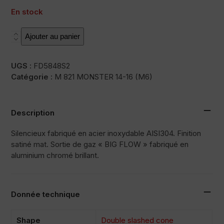
En stock
quantité
Ajouter au panier
de
X55SP
UGS :
FD5848S2
Catégorie :
M 821 MONSTER 14-16 (M6)
Description
Silencieux fabriqué en acier inoxydable AISI304. Finition
satiné mat. Sortie de gaz « BIG FLOW » fabriqué en
aluminium chromé brillant.
Donnée technique
Shape
Double slashed cone