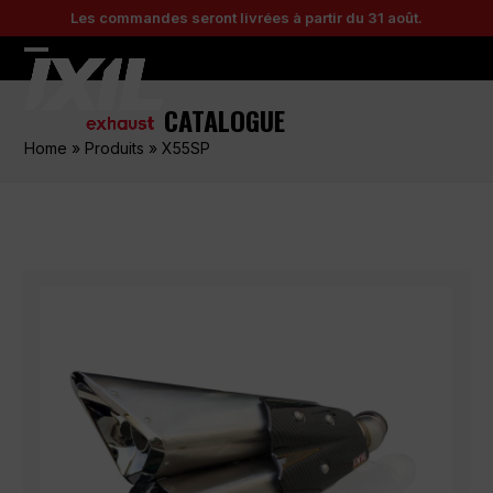
Skip
Les commandes seront livrées à partir du 31 août.
to
content
Open
Close
mobile
mobile
CATALOGUE
menu
menu
Home
»
Produits
»
X55SP