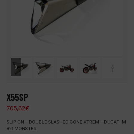
previous
next
slide
slide
X55SP
705,62
€
SLIP ON – DOUBLE SLASHED CONE XTREM – DUCATI M
821 MONSTER