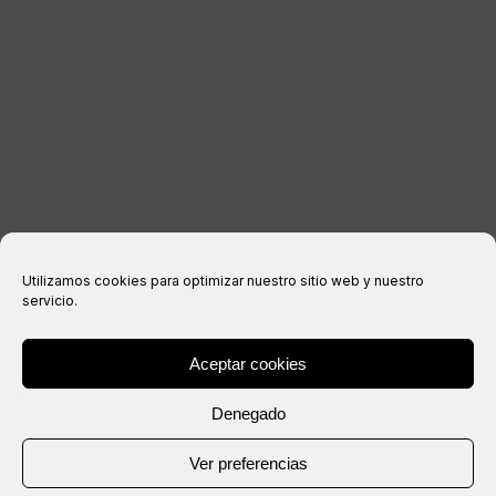
Avis juridique
politique de confidentialité
Politique relative aux cookies
Conditions d’achat
Utilizamos cookies para optimizar nuestro sitio web y nuestro
servicio.
Aceptar cookies
® Copyright 2026 –
IXIL
– Tous droits réservés.
Denegado
Site Web créé par
Ver preferencias