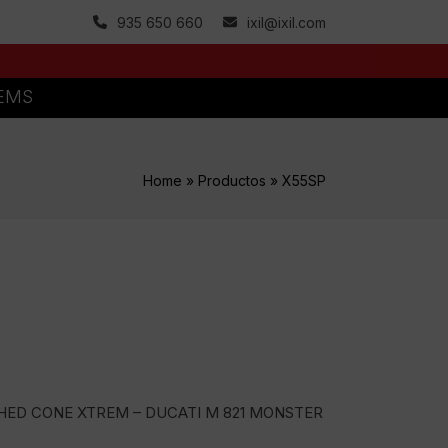
935 650 660
ixil@ixil.com
TEMS
Home
»
Productos
»
X55SP
SHED CONE XTREM – DUCATI M 821 MONSTER