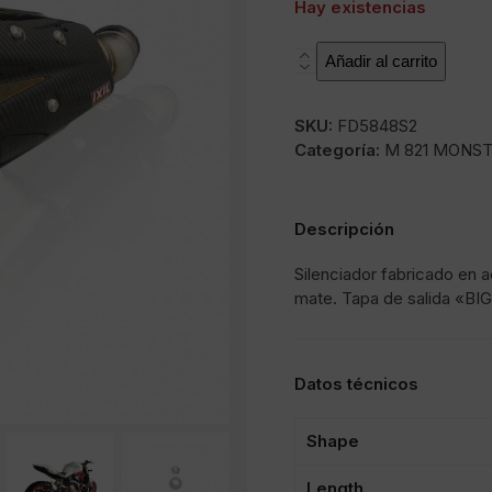
Hay existencias
X55SP
Añadir al carrito
cantidad
SKU:
FD5848S2
Categoría:
M 821 MONSTE
Descripción
Silenciador fabricado en 
mate. Tapa de salida «BIG
Datos técnicos
Shape
Length