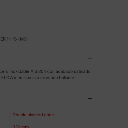
R 14-16 (M6)
acero inoxidable AISI304 con acabado satinado
 FLOW» en aluminio cromado brillante.
Double slashed cone
330 mm.