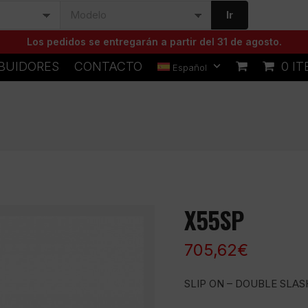
Ir
Los pedidos se entregarán a partir del 31 de agosto.
IBUIDORES
CONTACTO
0 I
Español
X55SP
705,62
€
SLIP ON – DOUBLE SLA