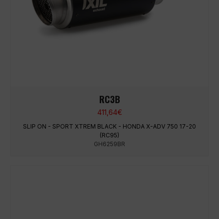
RC3B
411,64
€
SLIP ON - SPORT XTREM BLACK - HONDA X-ADV 750 17-20
(RC95)
GH6259BR