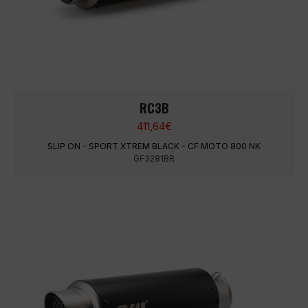
RC3B
411,64
€
SLIP ON - SPORT XTREM BLACK - CF MOTO 800 NK
GF3281BR