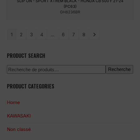
SLIP ON - SPORT XTREM BLACK - HONDA CB 500 F 21-24
(PC63)
GH6236BR
1
2
3
4
…
6
7
8
PRODUCT SEARCH
Recherche
PRODUCT CATEGORIES
Home
KAWASAKI
Non classé