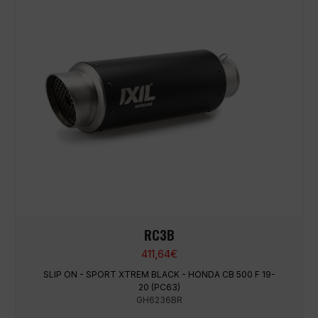
RC3B
411,64
€
SLIP ON - SPORT XTREM BLACK - HONDA CB 500 F 19-
20 (PC63)
GH6236BR