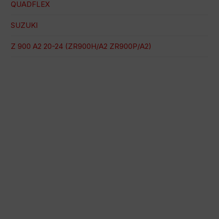
QUADFLEX
SUZUKI
Z 900 A2 20-24 (ZR900H/A2 ZR900P/A2)
Paiement 100% sécurisé
Expédition à une date précise
Achat facile et rapide