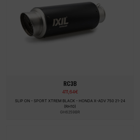
RC3B
411,64
€
SLIP ON - SPORT XTREM BLACK - HONDA X-ADV 750 21-24
(RH10)
GH6259BR