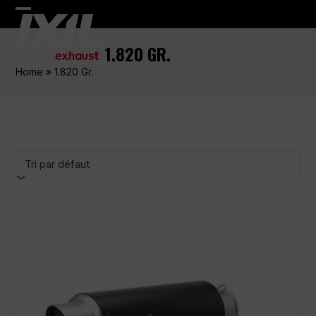
Skip
Open
Close
to
content
mobile
mobile
1.820 GR.
menu
menu
Home
»
1.820 Gr.