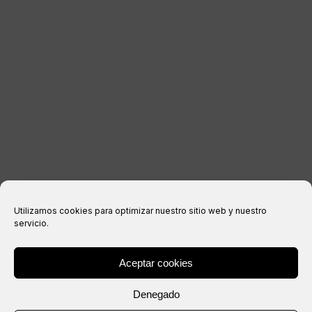
INFORMATIONS LÉGALES
Avis juridique
politique de confidentialité
Politique relative aux cookies
Conditions d’achat
Utilizamos cookies para optimizar nuestro sitio web y nuestro
servicio.
Aceptar cookies
® Copyright 2026 –
IXIL
– Tous droits réservés.
Denegado