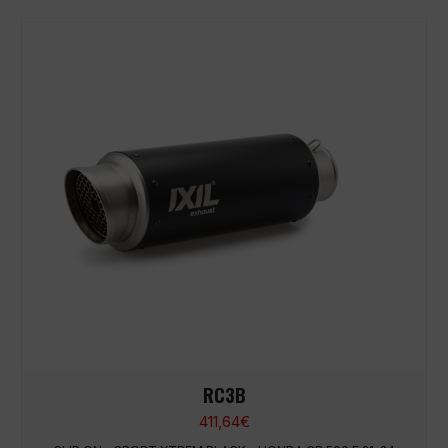
RC3B
411,64
€