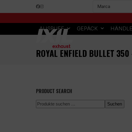
Skip
Facebook
Instagram
to
content
AUSPUFF
GEPÄCK
HÄNDL
ROYAL ENFIELD BULLET 350
PRODUCT SEARCH
Suchen