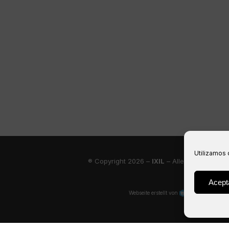
Utilizamos 
® Copyright 2026 –
IXIL
– Alle Rechte vorbe
Acept
Webseite erstellt von