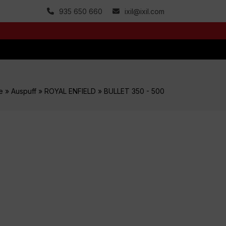
935 650 660
ixil@ixil.com
e
»
Auspuff
»
ROYAL ENFIELD
»
BULLET 350 - 500