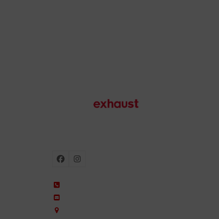
Motorradauspuffanlagen
Facebook
Instagram
+34 935 650 660
ixil@ixil.com
Arquitectura, 2 – P.I. Can Cuiàs