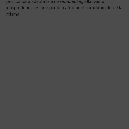
política para adaptarla a novedades legistlativas o
jurisprudenciales que puedan afectar el cumplimiento de la
misma.
Pago 100% seguro
Envío en una fecha concreta