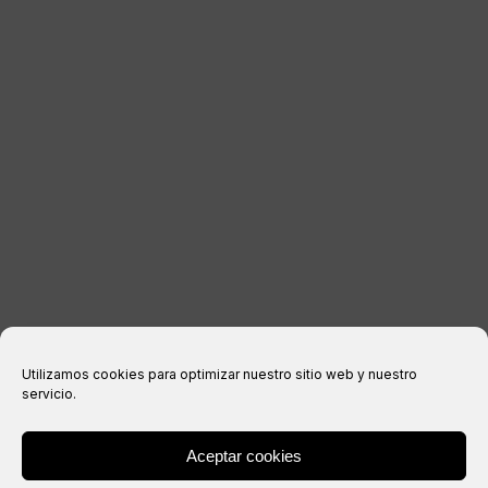
INFORMACIÓN LEGAL
Aviso legal
Política de privacidad
Política de cookies
Condiciones de compra
Utilizamos cookies para optimizar nuestro sitio web y nuestro
servicio.
Aceptar cookies
® Copyright 2026 –
IXIL
– Todos los derechos reservados.