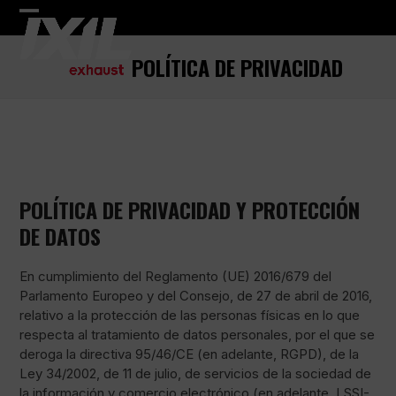
Skip
Open
Close
to
content
mobile
mobile
POLÍTICA DE PRIVACIDAD
menu
menu
POLÍTICA DE PRIVACIDAD Y PROTECCIÓN
DE DATOS
En cumplimiento del Reglamento (UE) 2016/679 del
Parlamento Europeo y del Consejo, de 27 de abril de 2016,
relativo a la protección de las personas físicas en lo que
respecta al tratamiento de datos personales, por el que se
deroga la directiva 95/46/CE (en adelante, RGPD), de la
Ley 34/2002, de 11 de julio, de servicios de la sociedad de
la información y comercio electrónico (en adelante, LSSI-