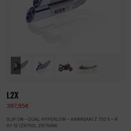
previous
next
slide
slide
L2X
387,85
€
SLIP ON – DUAL HYPERLOW – KAWASAKI Z 750 S – R
07-12 (ZR750L ZR750M)