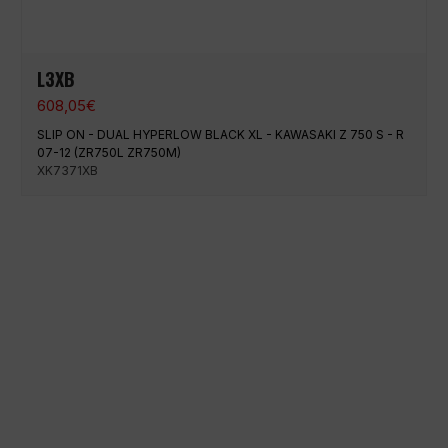
L3XB
608,05
€
SLIP ON - DUAL HYPERLOW BLACK XL - KAWASAKI Z 750 S - R
07-12 (ZR750L ZR750M)
XK7371XB
100 % sichere Zahlung