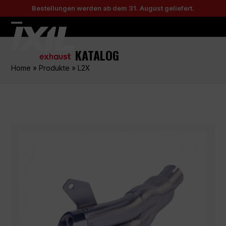
Skip
Bestellungen werden ab dem 31. August geliefert.
to
content
Open
Close
mobile
mobile
KATALOG
menu
menu
Home
»
Produkte
»
L2X