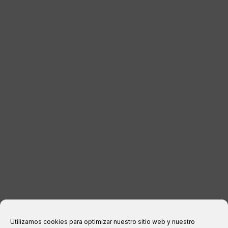
AUSPUFF
GEPÄCK
HÄNDLER
KONTAKT
RECHTLICHE INFORMATIONEN
Impressum
Datenschutzerklärung
Cookie-Richtlinie
Kaufbedingungen
Utilizamos cookies para optimizar nuestro sitio web y nuestro