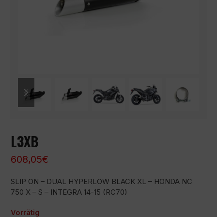
previous
next
slide
slide
L3XB
608,05
€
SLIP ON – DUAL HYPERLOW BLACK XL – HONDA NC
750 X – S – INTEGRA 14-15 (RC70)
Vorrätig