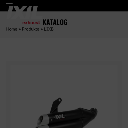
Skip
Open
Close
to
content
mobile
mobile
KATALOG
menu
menu
Home
»
Produkte
»
L3XB