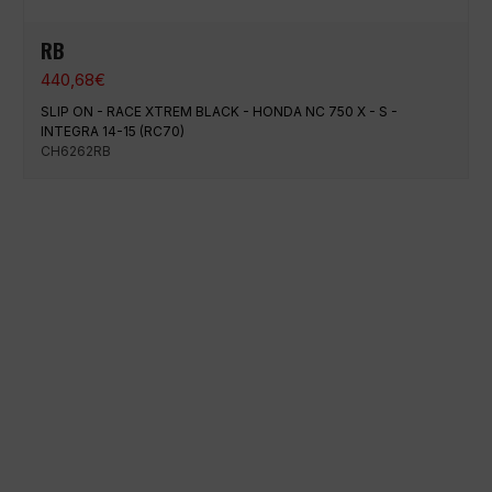
RB
440,68
€
SLIP ON - RACE XTREM BLACK - HONDA NC 750 X - S -
INTEGRA 14-15 (RC70)
CH6262RB
100 % sichere Zahlung
Versand zu einem bestimmten Datum