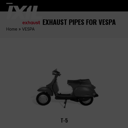
Skip
Open
Close
to
content
mobile
mobile
EXHAUST PIPES FOR VESPA
menu
menu
Home
»
VESPA
T-5