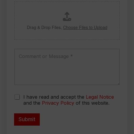
a
x
d
e
d
s
r
e
Drag & Drop Files,
Choose Files to Upload
s
s
*
C
o
m
m
e
n
t
o
C
r
I have read and accept the
Legal Notice
h
M
and the
Privacy Policy
of this website.
e
e
c
s
k
Submit
s
b
a
o
g