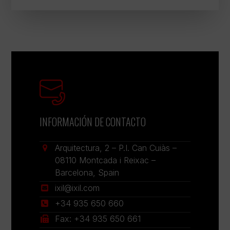
x
e
e
*
s
l
e
g
a
l
*
INFORMACIÓN DE CONTACTO
Arquitectura, 2 – P.I. Can Cuiàs –
08110 Montcada i Reixac –
Barcelona, Spain
ixil@ixil.com
+34 935 650 660
Fax: +34 935 650 661