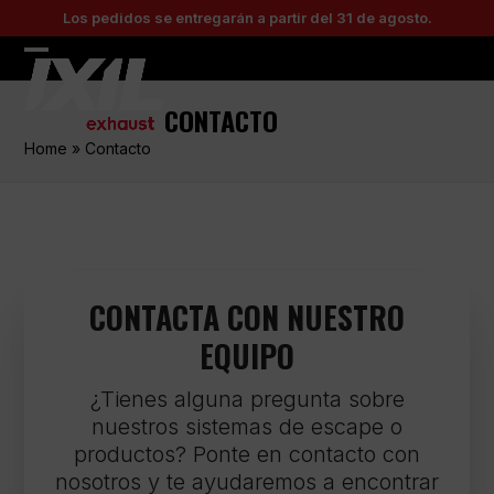
Skip
Los pedidos se entregarán a partir del 31 de agosto.
to
content
Open
Close
mobile
mobile
CONTACTO
menu
menu
Home
»
Contacto
CONTACTA CON NUESTRO
EQUIPO
¿Tienes alguna pregunta sobre
nuestros sistemas de escape o
productos? Ponte en contacto con
nosotros y te ayudaremos a encontrar