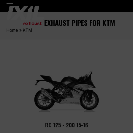
Skip
Open
Close
to
content
mobile
mobile
EXHAUST PIPES FOR KTM
menu
menu
Home
»
KTM
RC 125 - 200 15-16