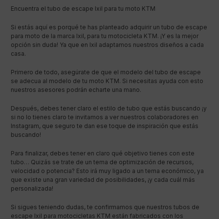
Encuentra el tubo de escape Ixil para tu moto KTM
Si estás aquí es porqué te has planteado adquirir un tubo de escape
para moto de la marca Ixil, para tu motocicleta KTM. ¡Y es la mejor
opción sin duda! Ya que en Ixil adaptamos nuestros diseños a cada
casa.
Primero de todo, asegúrate de que el modelo del tubo de escape
se adecua al modelo de tu moto KTM. Si necesitas ayuda con esto
nuestros asesores podrán echarte una mano.
Después, debes tener claro el estilo de tubo que estás buscando ¡y
si no lo tienes claro te invitamos a ver nuestros colaboradores en
Instagram, que seguro te dan ese toque de inspiración que estás
buscando!
Para finalizar, debes tener en claro qué objetivo tienes con este
tubo… Quizás se trate de un tema de optimización de recursos,
velocidad o potencia? Esto irá muy ligado a un tema económico, ya
que existe una gran variedad de posibilidades, ¡y cada cuál más
personalizada!
Si sigues teniendo dudas, te confirmamos que nuestros tubos de
escape Ixil para motocicletas KTM están fabricados con los