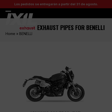
Skip
Los pedidos se entregarán a partir del 31 de agosto.
to
content
Open
Close
mobile
mobile
EXHAUST PIPES FOR BENELLI
menu
menu
Home
»
BENELLI