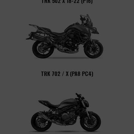
TRK 502 X 18-22 (P16)
TRK 702 / X (PA8 PC4)