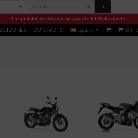
Ir
Los pedidos se entregarán a partir del 31 de agosto.
IBUIDORES
CONTACTO
0 I
Español