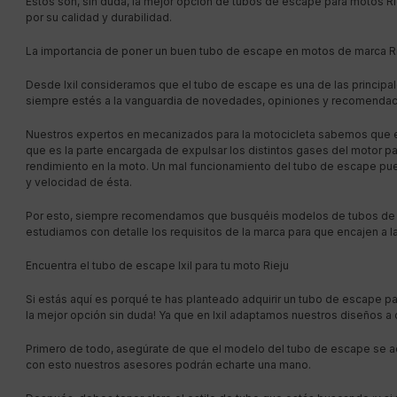
Estos son, sin duda, la mejor opción de tubos de escape para motos Riej
por su calidad y durabilidad.
La importancia de poner un buen tubo de escape en motos de marca R
Desde Ixil consideramos que el tubo de escape es una de las princi
siempre estés a la vanguardia de novedades, opiniones y recomendac
Nuestros expertos en mecanizados para la motocicleta sabemos que e
que es la parte encargada de expulsar los distintos gases del motor p
rendimiento en la moto. Un mal funcionamiento del tubo de escape pu
y velocidad de ésta.
Por esto, siempre recomendamos que busquéis modelos de tubos de e
estudiamos con detalle los requisitos de la marca para que encajen a l
Encuentra el tubo de escape Ixil para tu moto Rieju
Si estás aquí es porqué te has planteado adquirir un tubo de escape para
la mejor opción sin duda! Ya que en Ixil adaptamos nuestros diseños a
Primero de todo, asegúrate de que el modelo del tubo de escape se ad
con esto nuestros asesores podrán echarte una mano.