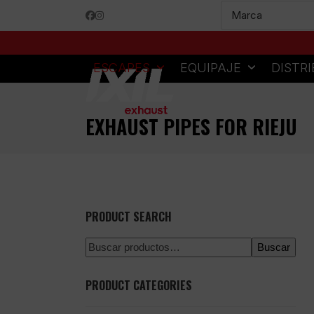
Skip
Facebook
Instagram
to
content
ESCAPES
EQUIPAJE
DISTR
EXHAUST PIPES FOR RIEJU
PRODUCT SEARCH
Buscar
PRODUCT CATEGORIES