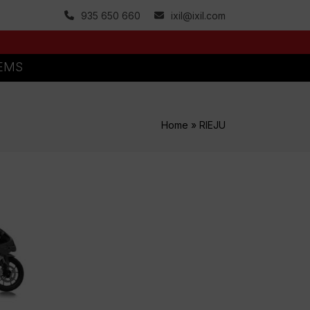
935 650 660
ixil@ixil.com
TEMS
Home
»
RIEJU