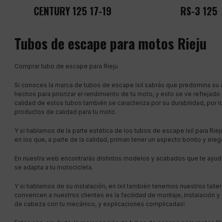
CENTURY 125 17-19
RS-3 125
Tubos de escape para motos Rieju
Comprar tubo de escape para Rieju
Si conoces la marca de tubos de escape Ixil sabrás que predomina su a
hechos para priorizar el rendimiento de tu moto, y esto se ve reflejad
calidad de estos tubos también se caracteriza por su durabilidad, por
productos de calidad para tu moto.
Y si hablamos de la parte estética de los tubos de escape Ixil para Ri
en los que, a parte de la calidad, priman tener un aspecto bonito y eleg
En nuestra web encontrarás distintos modelos y acabados que te ayudar
se adapta a tu motocicleta.
Y si hablamos de su instalación, en Ixil también tenemos nuestros talle
convencen a nuestros clientes es la facilidad de montaje, instalación 
de cabeza con tu mecánico, y explicaciones complicadas!