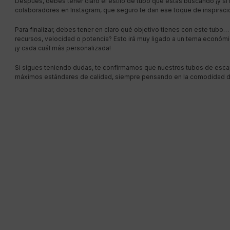
Después, debes tener claro el estilo de tubo que estás buscando ¡y si n
colaboradores en Instagram, que seguro te dan ese toque de inspirac
Para finalizar, debes tener en claro qué objetivo tienes con este tubo
recursos, velocidad o potencia? Esto irá muy ligado a un tema económi
¡y cada cuál más personalizada!
Si sigues teniendo dudas, te confirmamos que nuestros tubos de escape
máximos estándares de calidad, siempre pensando en la comodidad del 
MENÚ
ESCAPES