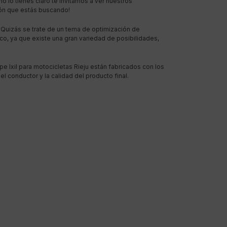
o lo tienes claro te invitamos a ver nuestros
ión que estás buscando!
… Quizás se trate de un tema de optimización de
co, ya que existe una gran variedad de posibilidades,
 Ixil para motocicletas Rieju están fabricados con los
conductor y la calidad del producto final.
INFORMACIÓN LEGAL
Aviso legal