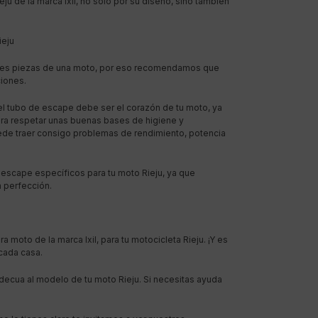
u de la marca Ixil, no sólo por su diseño, sino también
ieju
pales piezas de una moto, por eso recomendamos que
iones.
l tubo de escape debe ser el corazón de tu moto, ya
ara respetar unas buenas bases de higiene y
ede traer consigo problemas de rendimiento, potencia
scape específicos para tu moto Rieju, ya que
a perfección.
 moto de la marca Ixil, para tu motocicleta Rieju. ¡Y es
 cada casa.
ecua al modelo de tu moto Rieju. Si necesitas ayuda