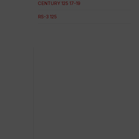
CENTURY 125 17-19
RS-3 125
Pago 100% seguro
Envío en una fecha concreta
Compra fácil y rápida