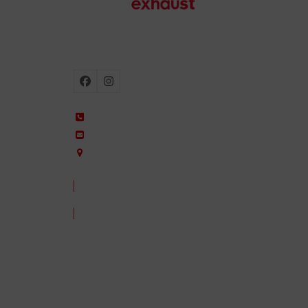
Escapes para moto
Facebook
Instagram
+34 935 650 660
ixil@ixil.com
Arquitectura, 2 – P.I. Can Cuiàs
08110 Montcada i Reixac – Barcelona, Spain
CONTACTA CON NOSOTROS