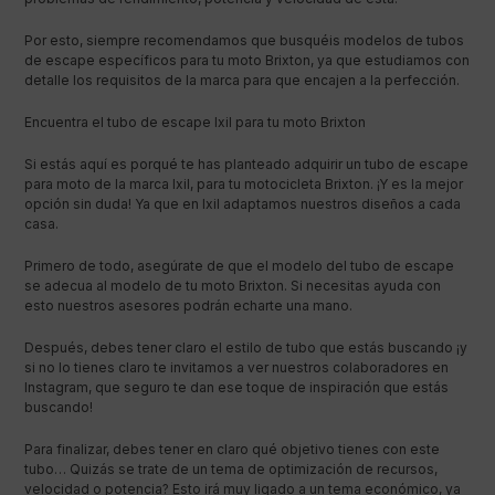
Por esto, siempre recomendamos que busquéis modelos de tubos
de escape específicos para tu moto Brixton, ya que estudiamos con
detalle los requisitos de la marca para que encajen a la perfección.
Encuentra el tubo de escape Ixil para tu moto Brixton
Si estás aquí es porqué te has planteado adquirir un tubo de escape
para moto de la marca Ixil, para tu motocicleta Brixton. ¡Y es la mejor
opción sin duda! Ya que en Ixil adaptamos nuestros diseños a cada
casa.
Primero de todo, asegúrate de que el modelo del tubo de escape
se adecua al modelo de tu moto Brixton. Si necesitas ayuda con
esto nuestros asesores podrán echarte una mano.
Después, debes tener claro el estilo de tubo que estás buscando ¡y
si no lo tienes claro te invitamos a ver nuestros colaboradores en
Instagram, que seguro te dan ese toque de inspiración que estás
buscando!
Para finalizar, debes tener en claro qué objetivo tienes con este
tubo… Quizás se trate de un tema de optimización de recursos,
velocidad o potencia? Esto irá muy ligado a un tema económico, ya