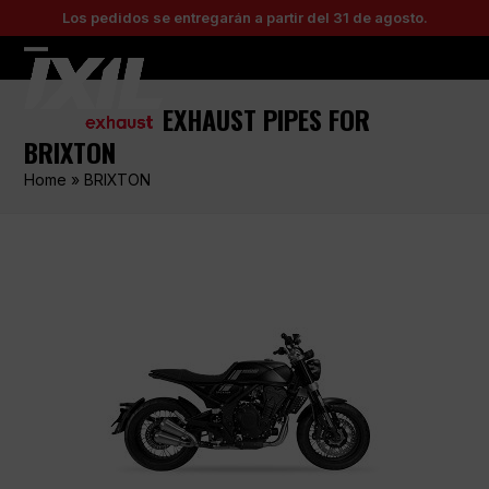
Skip
Los pedidos se entregarán a partir del 31 de agosto.
to
content
Open
Close
mobile
mobile
EXHAUST PIPES FOR
menu
menu
BRIXTON
Home
»
BRIXTON