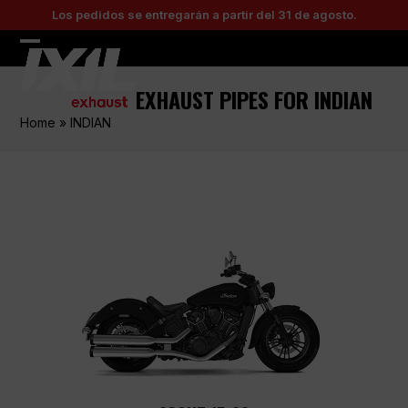
Skip
Los pedidos se entregarán a partir del 31 de agosto.
to
content
Open
Close
mobile
mobile
EXHAUST PIPES FOR INDIAN
menu
menu
Home
»
INDIAN