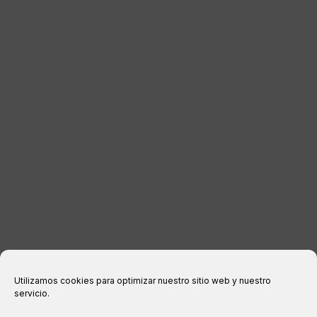
DISTRIBUIDORES
CONTACTO
INFORMACIÓN LEGAL
Aviso legal
Política de privacidad
Política de cookies
Condiciones de compra
Utilizamos cookies para optimizar nuestro sitio web y nuestro
servicio.