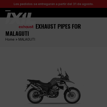
Skip
Los pedidos se entregarán a partir del 31 de agosto.
to
content
Open
Close
mobile
mobile
EXHAUST PIPES FOR
menu
menu
MALAGUTI
Home
»
MALAGUTI