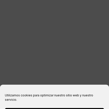
DISTRIBUIDORES
CONTACTO
INFORMACIÓN LEGAL
Aviso legal
Política de privacidad
Política de cookies
Condiciones de compra
Utilizamos cookies para optimizar nuestro sitio web y nuestro
servicio.