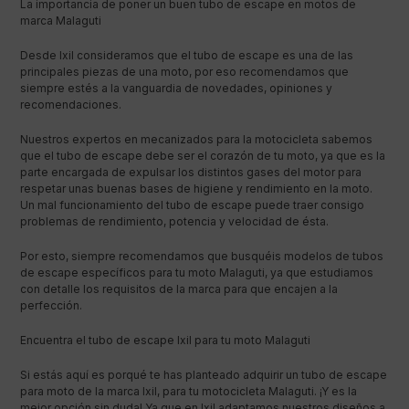
La importancia de poner un buen tubo de escape en motos de
marca Malaguti
Desde Ixil consideramos que el tubo de escape es una de las
principales piezas de una moto, por eso recomendamos que
siempre estés a la vanguardia de novedades, opiniones y
recomendaciones.
Nuestros expertos en mecanizados para la motocicleta sabemos
que el tubo de escape debe ser el corazón de tu moto, ya que es la
parte encargada de expulsar los distintos gases del motor para
respetar unas buenas bases de higiene y rendimiento en la moto.
Un mal funcionamiento del tubo de escape puede traer consigo
problemas de rendimiento, potencia y velocidad de ésta.
Por esto, siempre recomendamos que busquéis modelos de tubos
de escape específicos para tu moto Malaguti, ya que estudiamos
con detalle los requisitos de la marca para que encajen a la
perfección.
Encuentra el tubo de escape Ixil para tu moto Malaguti
Si estás aquí es porqué te has planteado adquirir un tubo de escape
para moto de la marca Ixil, para tu motocicleta Malaguti. ¡Y es la
mejor opción sin duda! Ya que en Ixil adaptamos nuestros diseños a