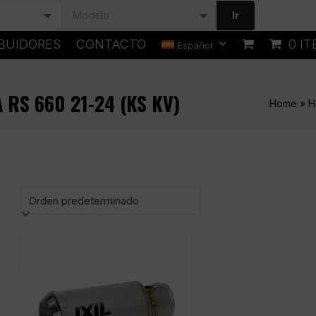
Ir
IBUIDORES
CONTACTO
0 I
Español
 RS 660 21-24 (KS KV)
Home
»
H