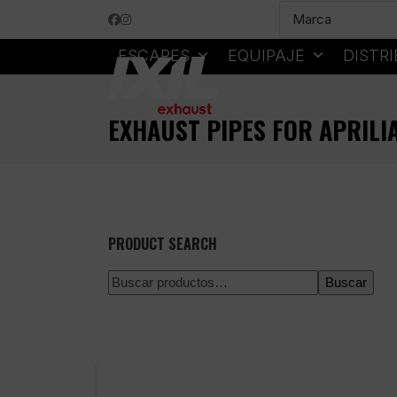
Skip
Facebook
Instagram
to
content
ESCAPES
EQUIPAJE
DISTR
EXHAUST PIPES FOR APRILIA
PRODUCT SEARCH
Buscar
Pago 100% seguro