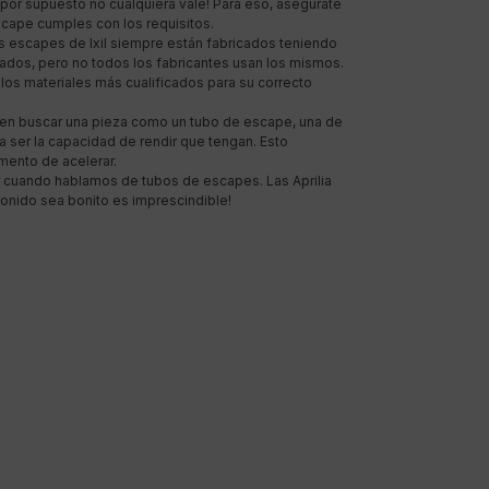
or supuesto no cualquiera vale! Para eso, asegúrate
scape cumples con los requisitos.
los escapes de Ixil siempre están fabricados teniendo
zados, pero no todos los fabricantes usan los mismos.
e los materiales más cualificados para su correcto
 en buscar una pieza como un tubo de escape, una de
a ser la capacidad de rendir que tengan. Esto
omento de acelerar.
ar cuando hablamos de tubos de escapes. Las Aprilia
sonido sea bonito es imprescindible!
INFORMACIÓN LEGAL