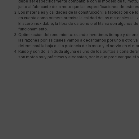
debe ser específicamente compatible con el modelo de tu moto, p
junto al fabricante de la moto que las especificaciones de este e
Los materiales y calidades de la construcción: la fabricación de 
en cuenta como primera premisa la calidad de los materiales utili
El acero inoxidable, la fibra de carbono o el titanio son algunos d
funcionamiento.
Optimización del rendimiento: cuando invertimos tiempo y dinero
las razones por las cuales vamos a decantarnos por uno u otro va 
determinará la baja o alta potencia de la moto y el nervio en el m
Ruido y sonido: sin duda alguna es uno de los puntos a consider
son motos muy prácticas y elegantes, por lo que procurar que el 
MENÚ