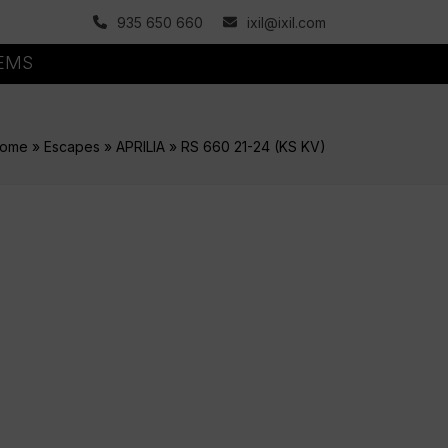
935 650 660
ixil@ixil.com
TEMS
ome
»
Escapes
»
APRILIA
»
RS 660 21-24 (KS KV)