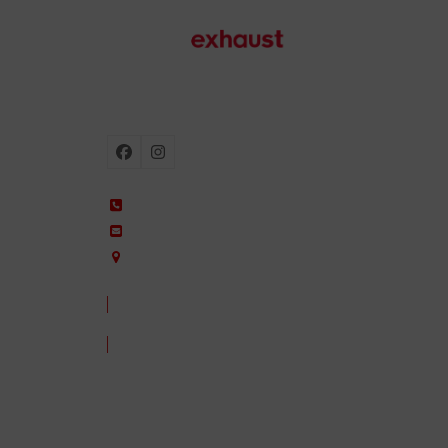
Escapes para moto
Facebook
Instagram
+34 935 650 660
ixil@ixil.com
Arquitectura, 2 – P.I. Can Cuiàs
08110 Montcada i Reixac – Barcelona, Spain
CONTACTA CON NOSOTROS