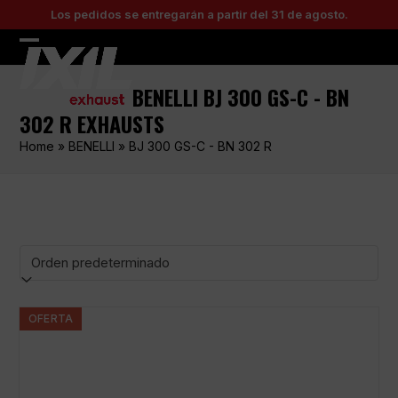
Skip
Los pedidos se entregarán a partir del 31 de agosto.
to
content
Open
Close
mobile
mobile
BENELLI BJ 300 GS-C - BN
menu
menu
302 R EXHAUSTS
Home
»
BENELLI
»
BJ 300 GS-C - BN 302 R
OFERTA