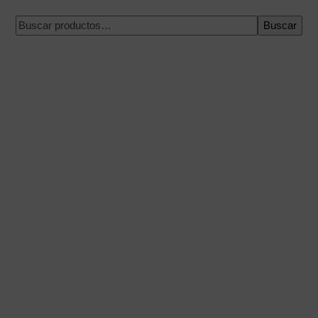
Buscar
Pago 100% seguro
Envío en una fecha concreta
Compra fácil y rápida
Envíos urgentes