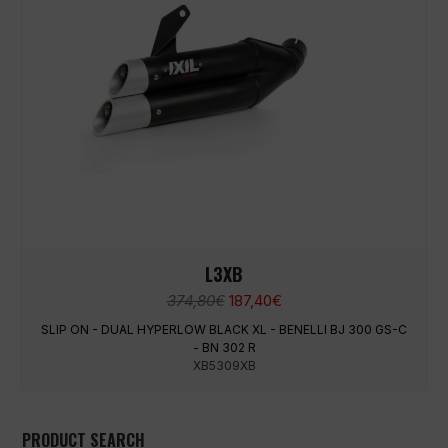
L3XB
El
El
374,80
€
187,40
€
precio
precio
SLIP ON - DUAL HYPERLOW BLACK XL - BENELLI BJ 300 GS-C
original
actual
- BN 302 R
era:
es:
XB5309XB
374,80€.
187,40€.
PRODUCT SEARCH