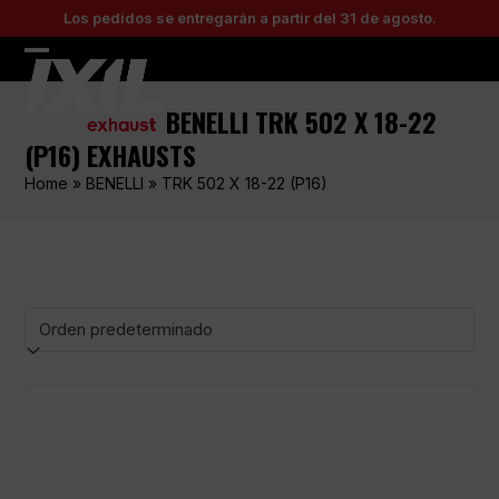
Skip
Los pedidos se entregarán a partir del 31 de agosto.
to
content
Open
Close
mobile
mobile
BENELLI TRK 502 X 18-22
menu
menu
(P16) EXHAUSTS
Home
»
BENELLI
»
TRK 502 X 18-22 (P16)