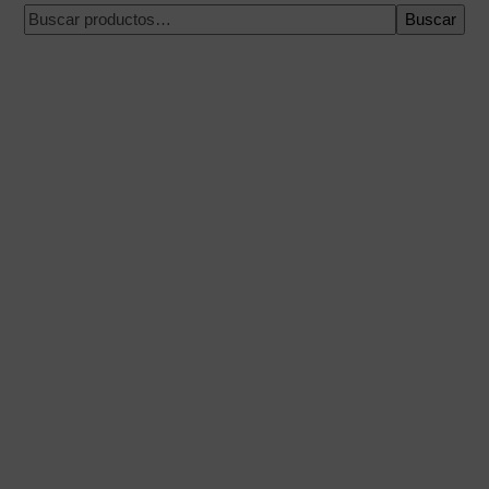
Buscar
Pago 100% seguro
Envío en una fecha concreta
Compra fácil y rápida
Envíos urgentes