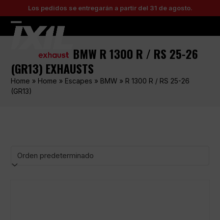
Skip
Los pedidos se entregarán a partir del 31 de agosto.
to
content
Open
Close
mobile
mobile
BMW R 1300 R / RS 25-26
menu
menu
(GR13) EXHAUSTS
Home
»
Home
»
Escapes
»
BMW
»
R 1300 R / RS 25-26
(GR13)