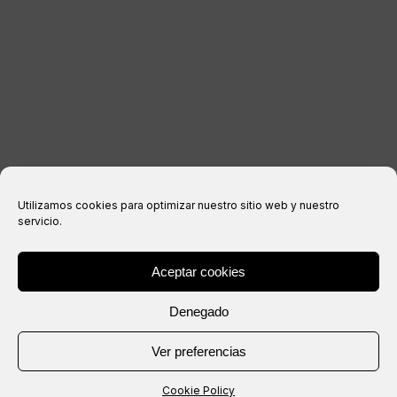
Aviso legal
Política de privacidad
Política de cookies
Condiciones de compra
Utilizamos cookies para optimizar nuestro sitio web y nuestro
servicio.
Aceptar cookies
® Copyright 2026 –
IXIL
– Todos los derechos reservados.
Denegado
Web creada por
Ver preferencias
Cookie Policy