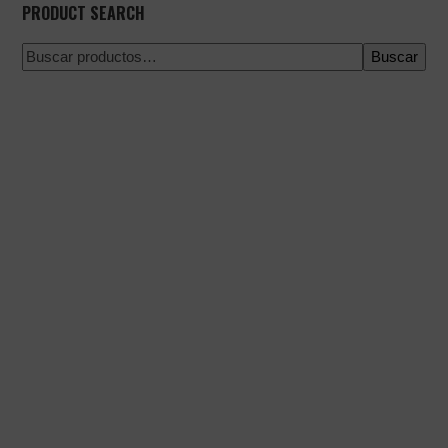
PRODUCT SEARCH
Buscar
Pago 100% seguro
Envío en una fecha concreta
Compra fácil y rápida
Envíos urgentes