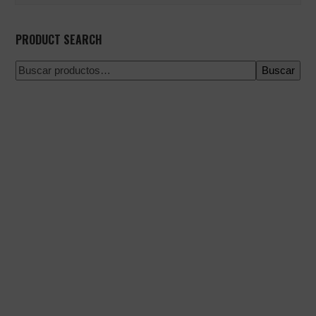
PRODUCT SEARCH
Buscar
Pago 100% seguro
Envío en una fecha concreta
Compra fácil y rápida