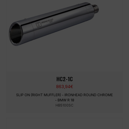
HC2-1C
863,94
€
SLIP ON (RIGHT MUFFLER) - IRONHEAD ROUND CHROME
- BMW R 18
HB5100SC