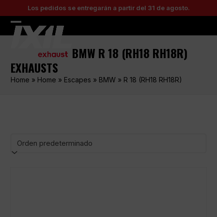
Skip
Los pedidos se entregarán a partir del 31 de agosto.
to
content
Open
Close
mobile
mobile
BMW R 18 (RH18 RH18R)
menu
menu
EXHAUSTS
Home
»
Home
»
Escapes
»
BMW
»
R 18 (RH18 RH18R)