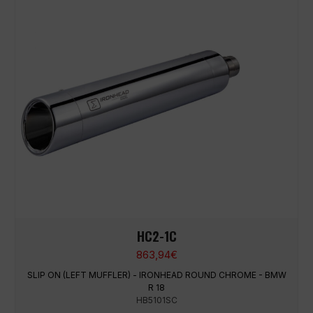
HC2-1C
863,94
€
SLIP ON (LEFT MUFFLER) - IRONHEAD ROUND CHROME - BMW
R 18
HB5101SC