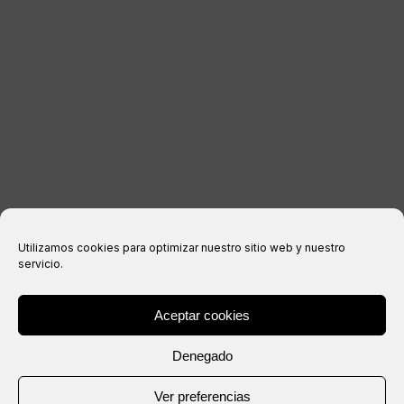
Aviso legal
Política de privacidad
Política de cookies
Condiciones de compra
Utilizamos cookies para optimizar nuestro sitio web y nuestro
servicio.
Aceptar cookies
® Copyright 2026 –
IXIL
– Todos los derechos reservados.
Denegado
Web creada por
Ver preferencias