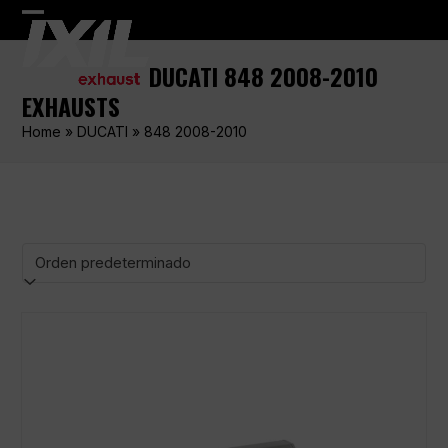
Skip
Open
Close
to
content
mobile
mobile
DUCATI 848 2008-2010
menu
menu
EXHAUSTS
Home
»
DUCATI
»
848 2008-2010