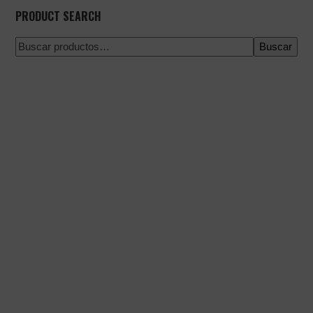
PRODUCT SEARCH
Buscar
Pago 100% seguro
Envío en una fecha concreta
Compra fácil y rápida
Envíos urgentes