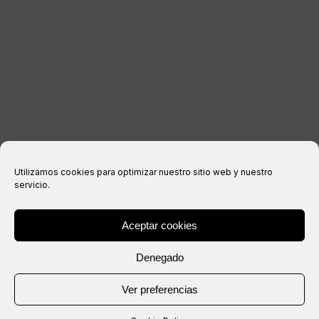
Aviso legal
Política de privacidad
Política de cookies
Condiciones de compra
Utilizamos cookies para optimizar nuestro sitio web y nuestro
servicio.
Aceptar cookies
® Copyright 2026 –
IXIL
– Todos los derechos reservados.
Denegado
Web creada por
Ver preferencias