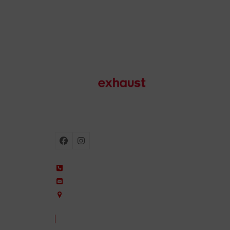
Escapes para moto
Facebook
Instagram
+34 935 650 660
ixil@ixil.com
Arquitectura, 2 – P.I. Can Cuiàs
08110 Montcada i Reixac – Barcelona, Spain
CONTACTA CON NOSOTROS