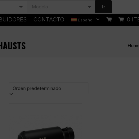
Ir
IBUIDORES
CONTACTO
0 I
Español
HAUSTS
Hom