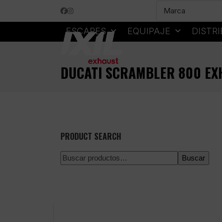
Skip
Facebook
Instagram
to
content
ESCAPES
EQUIPAJE
DISTR
DUCATI SCRAMBLER 800 EX
PRODUCT SEARCH
Buscar
Pago 100% seguro