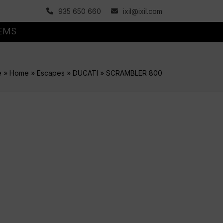
935 650 660
ixil@ixil.com
TEMS
e
»
Home
»
Escapes
»
DUCATI
»
SCRAMBLER 800