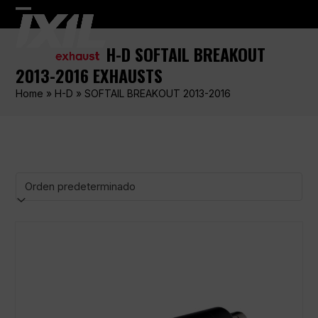
Skip
Open
Close
to
content
mobile
mobile
H-D SOFTAIL BREAKOUT
menu
menu
2013-2016 EXHAUSTS
Home
»
H-D
»
SOFTAIL BREAKOUT 2013-2016