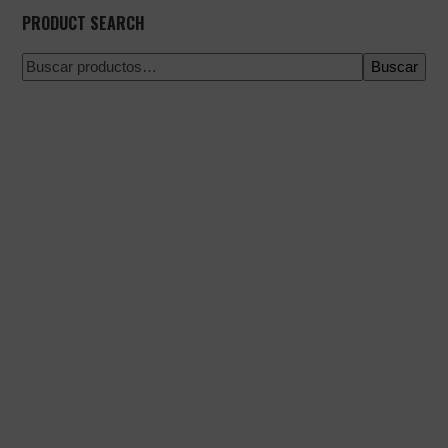
PRODUCT SEARCH
Buscar
Pago 100% seguro
Envío en una fecha concreta
Compra fácil y rápida
Envíos urgentes