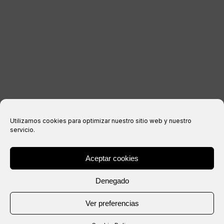
Aviso legal
Política de privacidad
Política de cookies
Condiciones de compra
Utilizamos cookies para optimizar nuestro sitio web y nuestro
servicio.
Aceptar cookies
® Copyright 2026 –
IXIL
– Todos los derechos reservados.
Denegado
Web creada por
Ver preferencias