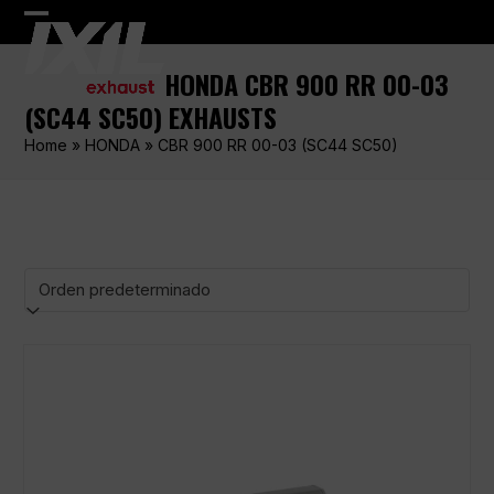
Skip
Open
Close
to
content
mobile
mobile
HONDA CBR 900 RR 00-03
menu
menu
(SC44 SC50) EXHAUSTS
Home
»
HONDA
»
CBR 900 RR 00-03 (SC44 SC50)