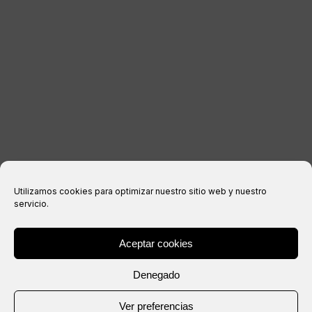
Aviso legal
Política de privacidad
Política de cookies
Condiciones de compra
Utilizamos cookies para optimizar nuestro sitio web y nuestro
servicio.
Aceptar cookies
® Copyright 2026 –
IXIL
– Todos los derechos reservados.
Denegado
Web creada por
Ver preferencias