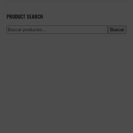
PRODUCT SEARCH
Buscar
Pago 100% seguro
Envío en una fecha concreta
Compra fácil y rápida