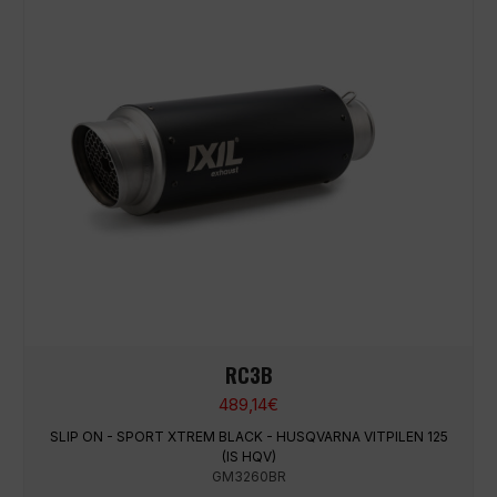
RC3B
489,14
€
SLIP ON - SPORT XTREM BLACK - HUSQVARNA VITPILEN 125
(IS HQV)
GM3260BR