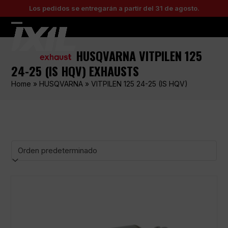
Skip
Los pedidos se entregarán a partir del 31 de agosto.
to
content
Open
Close
mobile
mobile
HUSQVARNA VITPILEN 125
menu
menu
24-25 (IS HQV) EXHAUSTS
Home
»
HUSQVARNA
»
VITPILEN 125 24-25 (IS HQV)