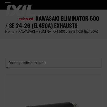
Skip
Open
Close
to
content
mobile
mobile
KAWASAKI ELIMINATOR 500
menu
menu
/ SE 24-26 (EL450A) EXHAUSTS
Home
»
KAWASAKI
»
ELIMINATOR 500 / SE 24-26 (EL450A)