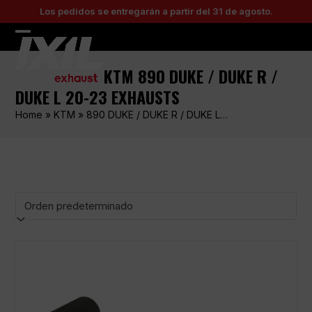
Skip
Los pedidos se entregarán a partir del 31 de agosto.
to
content
Open
Close
mobile
mobile
KTM 890 DUKE / DUKE R /
menu
menu
DUKE L 20-23 EXHAUSTS
Home
»
KTM
»
890 DUKE / DUKE R / DUKE L…