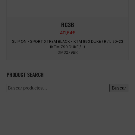
RC3B
411,64
€
SLIP ON - SPORT XTREM BLACK - KTM 890 DUKE / R / L 20-23
(KTM 790 DUKE / L)
GM3279BR
PRODUCT SEARCH
Buscar
Pago 100% seguro