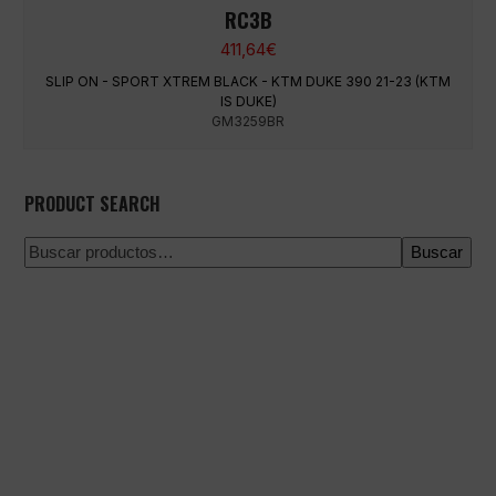
RC3B
411,64
€
SLIP ON - SPORT XTREM BLACK - KTM DUKE 390 21-23 (KTM
IS DUKE)
GM3259BR
PRODUCT SEARCH
Buscar
Pago 100% seguro
Envío en una fecha concreta