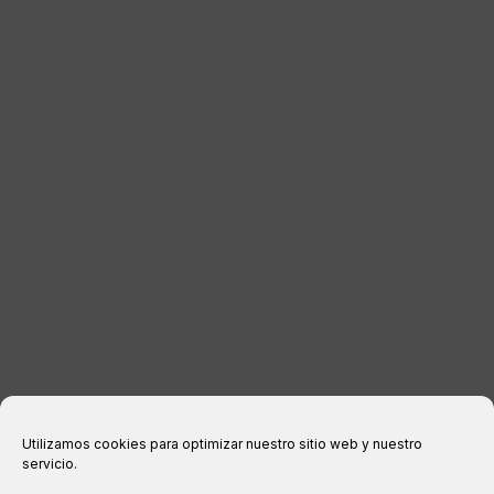
DISTRIBUIDORES
CONTACTO
INFORMACIÓN LEGAL
Aviso legal
Política de privacidad
Política de cookies
Condiciones de compra
Utilizamos cookies para optimizar nuestro sitio web y nuestro
servicio.