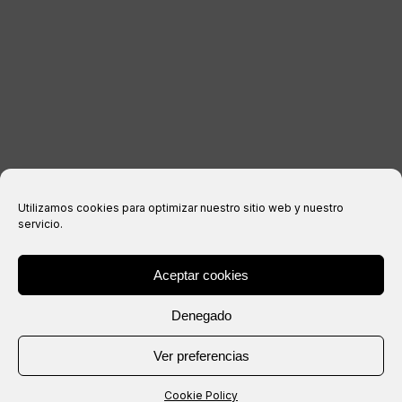
Aviso legal
Política de privacidad
Política de cookies
Condiciones de compra
Utilizamos cookies para optimizar nuestro sitio web y nuestro
servicio.
Aceptar cookies
® Copyright 2026 –
IXIL
– Todos los derechos reservados.
Denegado
Web creada por
Ver preferencias
Cookie Policy