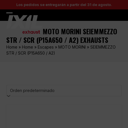
Skip
Los pedidos se entregarán a partir del 31 de agosto.
to
content
Open
Close
mobile
mobile
MOTO MORINI SEIEMMEZZO
menu
menu
STR / SCR (P15A650 / A2) EXHAUSTS
Home
»
Home
»
Escapes
»
MOTO MORINI
»
SEIEMMEZZO
STR / SCR (P15A650 / A2)