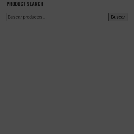
PRODUCT SEARCH
Buscar
Pago 100% seguro
Envío en una fecha concreta
Compra fácil y rápida
Envíos urgentes