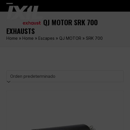
Skip
Open
Close
to
content
mobile
mobile
QJ MOTOR SRK 700
menu
menu
EXHAUSTS
Home
»
Home
»
Escapes
»
QJ MOTOR
»
SRK 700