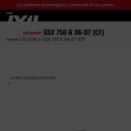
Skip
Los pedidos se entregarán a partir del 31 de agosto.
to
content
Open
Close
mobile
mobile
GSX 750 R 06-07 (CF)
menu
menu
Home
»
SUZUKI
»
GSX 750 R 06-07 (CF)