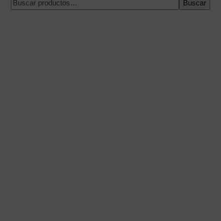
Buscar
Pago 100% seguro
Envío en una fecha concreta
Compra fácil y rápida
Envíos urgentes