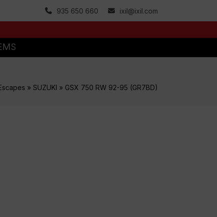
935 650 660
ixil@ixil.com
TEMS
Escapes
»
SUZUKI
»
GSX 750 RW 92-95 (GR7BD)