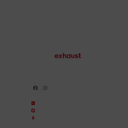
Escapes para moto
Facebook
Instagram
+34 935 650 660
ixil@ixil.com
Arquitectura, 2 – P.I. Can Cuiàs
08110 Montcada i Reixac – Barcelona, Spain