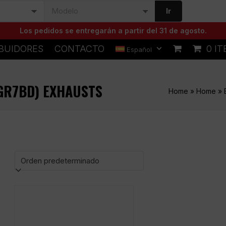
Ir
Los pedidos se entregarán a partir del 31 de agosto.
IBUIDORES
CONTACTO
0 I
Español
(GR7BD) EXHAUSTS
Home
»
Home
»