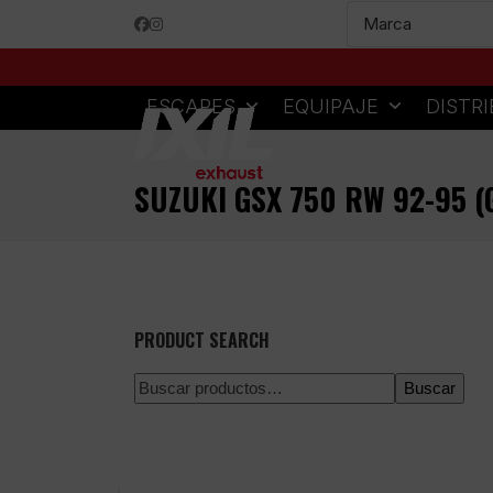
Skip
Facebook
Instagram
to
content
ESCAPES
EQUIPAJE
DISTR
SUZUKI GSX 750 RW 92-95 
PRODUCT SEARCH
Buscar