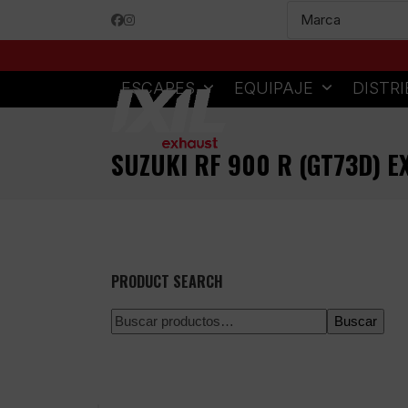
Skip
Facebook
Instagram
to
content
ESCAPES
EQUIPAJE
DISTR
SUZUKI RF 900 R (GT73D) 
PRODUCT SEARCH
Buscar