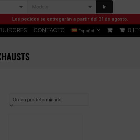
Ir
Los pedidos se entregarán a partir del 31 de agosto.
IBUIDORES
CONTACTO
0 I
Español
EXHAUSTS