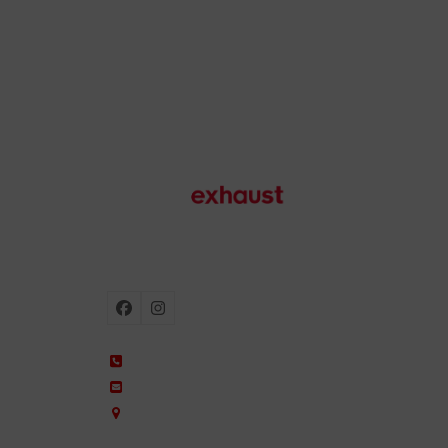
Escapes para moto
Facebook
Instagram
+34 935 650 660
ixil@ixil.com
Arquitectura, 2 – P.I. Can Cuiàs
08110 Montcada i Reixac – Barcelona, Spain