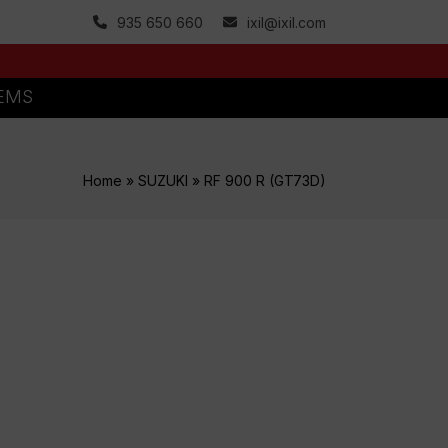
935 650 660
ixil@ixil.com
TEMS
Home
»
SUZUKI
»
RF 900 R (GT73D)