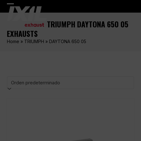
Skip
Open
Close
to
content
mobile
mobile
TRIUMPH DAYTONA 650 05
menu
menu
EXHAUSTS
Home
»
TRIUMPH
»
DAYTONA 650 05