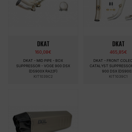
DKAT
DKAT
160,08
€
465,85
€
DKAT - MID PIPE - BOX
DKAT - FRONT COLE
SUPPRESSOR - VOGE 900 DSX
CATALYST SUPPRESSOR
(DS900X RA22F)
900 DSX (DS900
KIT1039C2
KIT1039C1