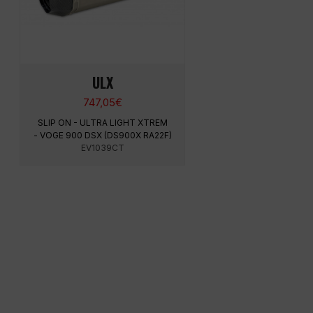
ULX
747,05
€
SLIP ON - ULTRA LIGHT XTREM
- VOGE 900 DSX (DS900X RA22F)
EV1039CT
MENÚ