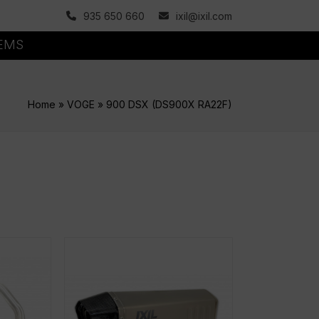
935 650 660
ixil@ixil.com
TEMS
Home
»
VOGE
»
900 DSX (DS900X RA22F)