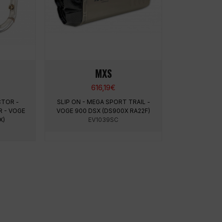
MXS
616,19
€
CTOR -
SLIP ON - MEGA SPORT TRAIL -
 - VOGE
VOGE 900 DSX (DS900X RA22F)
X)
EV1039SC