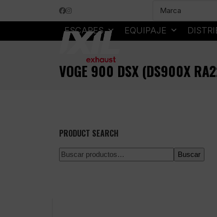
Skip
Facebook
Instagram
to
content
ESCAPES
EQUIPAJE
DISTR
VOGE 900 DSX (DS900X RA2
PRODUCT SEARCH
Buscar
Pago 100% seguro