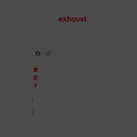
Escapes para moto
Facebook
Instagram
+34 935 650 660
ixil@ixil.com
Arquitectura, 2 – P.I. Can Cuiàs
08110 Montcada i Reixac – Barcelona, Spain
CONTACTA CON NOSOTROS