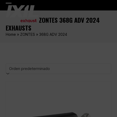
Skip
Open
Close
to
content
mobile
mobile
ZONTES 368G ADV 2024
menu
menu
EXHAUSTS
Home
»
ZONTES
»
368G ADV 2024