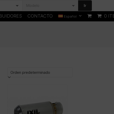
Ir
IBUIDORES
CONTACTO
0 I
Español