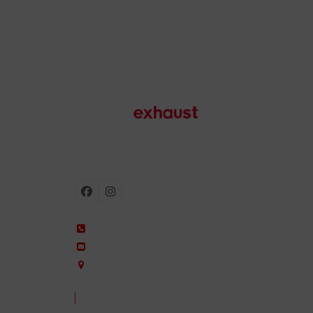
Escapes para moto
Facebook
Instagram
+34 935 650 660
ixil@ixil.com
Arquitectura, 2 – P.I. Can Cuiàs
08110 Montcada i Reixac – Barcelona, Spain
CONTACTA CON NOSOTROS