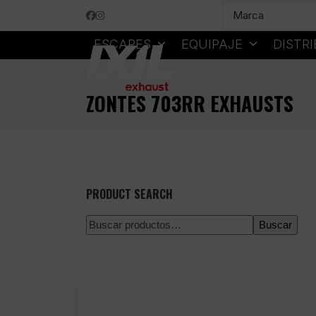
Skip
Facebook
Instagram
to
content
ESCAPES
EQUIPAJE
DISTR
ZONTES 703RR EXHAUSTS
PRODUCT SEARCH
Buscar
Pago 100% seguro