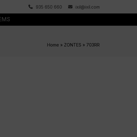
935 650 660
ixil@ixil.com
TEMS
Home
»
ZONTES
»
703RR