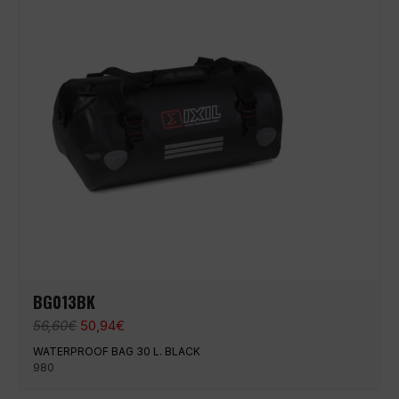
BG013BK
El
El
56,60
€
50,94
€
precio
precio
WATERPROOF BAG 30 L. BLACK
original
actual
980
era:
es: