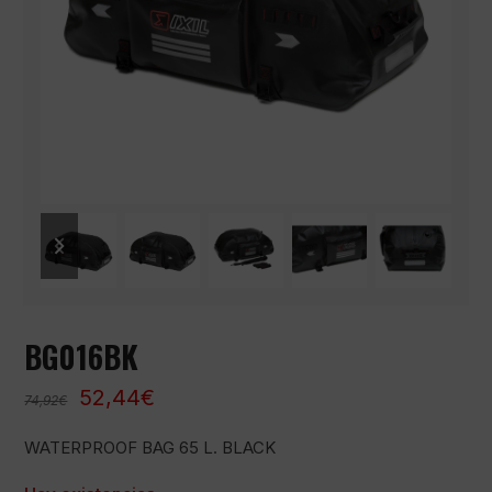
previous
next
slide
slide
BG016BK
El
El
52,44
€
74,92
€
precio
precio
WATERPROOF BAG 65 L. BLACK
original
actual