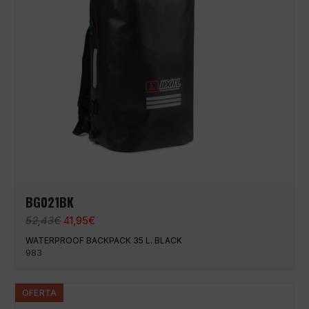
BG021BK
El
El
52,43
€
41,95
€
precio
precio
WATERPROOF BACKPACK 35 L. BLACK
original
actual
983
era:
es:
52,43€.
41,95€.
OFERTA