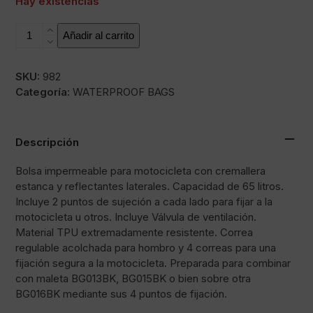
era:
es:
Hay existencias
74,92€.
52,44€.
BG016BK
Añadir al carrito
cantidad
SKU:
982
Categoría:
WATERPROOF BAGS
Descripción
Bolsa impermeable para motocicleta con cremallera
estanca y reflectantes laterales. Capacidad de 65 litros.
Incluye 2 puntos de sujeción a cada lado para fijar a la
motocicleta u otros. Incluye Válvula de ventilación.
Material TPU extremadamente resistente. Correa
regulable acolchada para hombro y 4 correas para una
fijación segura a la motocicleta. Preparada para combinar
con maleta BG013BK, BG015BK o bien sobre otra
BG016BK mediante sus 4 puntos de fijación.