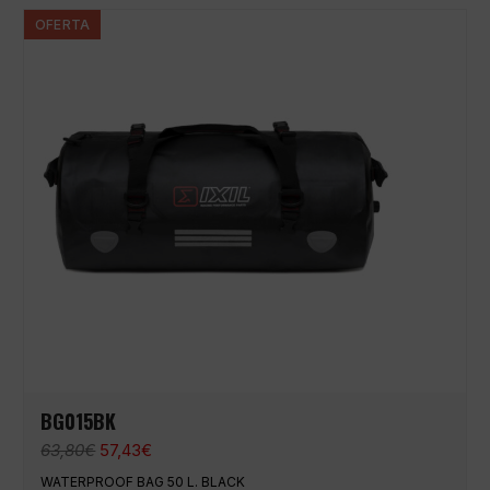
56,60€.
50,94€.
OFERTA
BG015BK
El
El
63,80
€
57,43
€
precio
precio
WATERPROOF BAG 50 L. BLACK