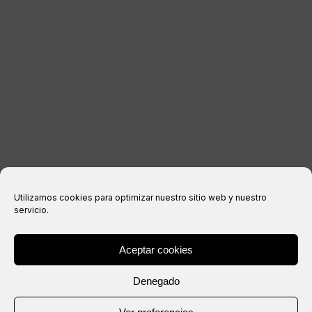
INFORMACIÓN LEGAL
Aviso legal
Política de privacidad
Política de cookies
Condiciones de compra
Utilizamos cookies para optimizar nuestro sitio web y nuestro
servicio.
Aceptar cookies
® Copyright 2026 –
IXIL
– Todos los derechos reservados.
Denegado
Web creada por