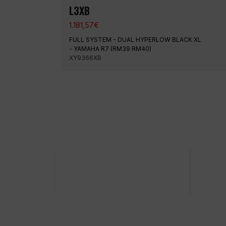
L3XB
1.181,57
€
FULL SYSTEM - DUAL HYPERLOW BLACK XL
- YAMAHA R7 (RM39 RM40)
XY9366XB
Pago 100% seguro
Envío