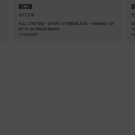
RC3B
D
667,01
€
1
FULL SYSTEM - SPORT XTREM BLACK - YAMAHA YZF
D
R7 21-24 (RM39 RM40)
Y
GY9966BR
N
 en una fecha concreta
Compra fácil y rápida