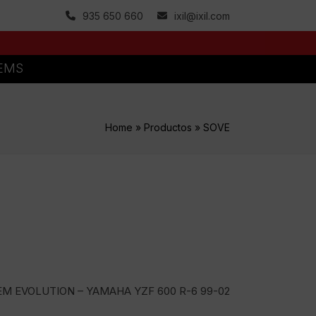
935 650 660
ixil@ixil.com
TEMS
Home
»
Productos
»
SOVE
EM EVOLUTION – YAMAHA YZF 600 R-6 99-02