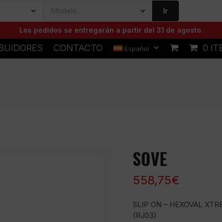
Ir
Los pedidos se entregarán a partir del 31 de agosto.
IBUIDORES
CONTACTO
0 I
Español
SOVE
558,75
€
SLIP ON – HEXOVAL XTR
(RJ03)