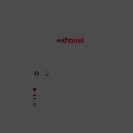
Escapes para moto
Facebook
Instagram
+34 935 650 660
ixil@ixil.com
Arquitectura, 2 – P.I. Can Cuiàs
08110 Montcada i Reixac – Barcelona, Spain
CONTACTA CON NOSOTROS