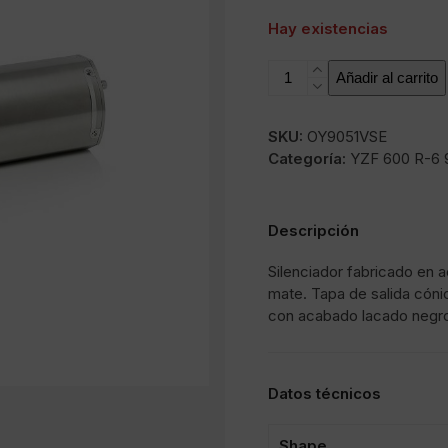
Hay existencias
SOVE
Añadir al carrito
cantidad
SKU:
OY9051VSE
Categoría:
YZF 600 R-6 
Descripción
Silenciador fabricado en 
mate. Tapa de salida cóni
con acabado lacado negr
Datos técnicos
Shape