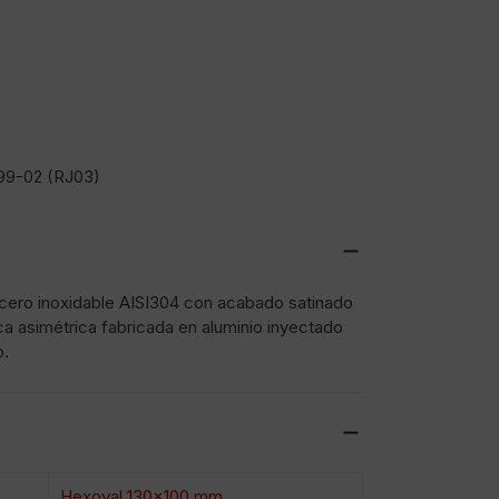
99-02 (RJ03)
acero inoxidable AISI304 con acabado satinado
ca asimétrica fabricada en aluminio inyectado
o.
Hexoval 130×100 mm.