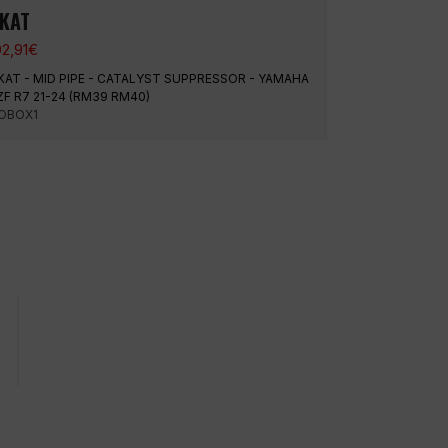
KAT
02,91
€
KAT - MID PIPE - CATALYST SUPPRESSOR - YAMAHA
ZF R7 21-24 (RM39 RM40)
OBOX1
Envíos urgentes
Valoración mediana