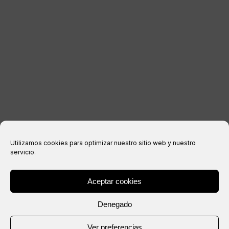
INFORMACIÓN LEGAL
Aviso legal
Política de privacidad
Política de cookies
Condiciones de compra
Utilizamos cookies para optimizar nuestro sitio web y nuestro
servicio.
Aceptar cookies
® Copyright 2026 –
IXIL
– Todos los derechos reservados.
Denegado
Web creada por
Ver preferencias