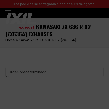
Skip
Los pedidos se entregarán a partir del 31 de agosto.
to
content
Open
Close
mobile
mobile
KAWASAKI ZX 636 R 02
menu
menu
(ZX636A) EXHAUSTS
Home
»
KAWASAKI
»
ZX 636 R 02 (ZX636A)