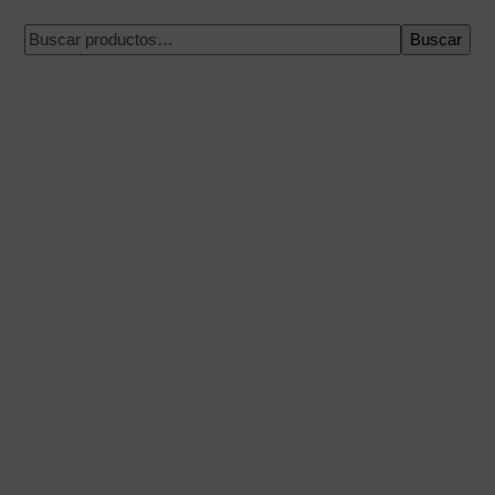
Buscar
Pago 100% seguro
Envío en una fecha concreta
Compra fácil y rápida
Envíos urgentes