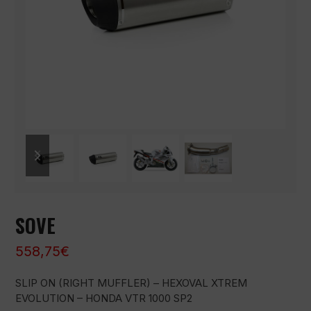
previous
next
slide
slide
SOVE
558,75
€
SLIP ON (RIGHT MUFFLER) – HEXOVAL XTREM
EVOLUTION – HONDA VTR 1000 SP2