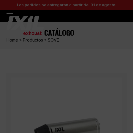
Skip
Los pedidos se entregarán a partir del 31 de agosto.
to
content
Open
Close
mobile
mobile
CATÁLOGO
menu
menu
Home
»
Productos
»
SOVE