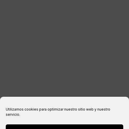
DISTRIBUIDORES
CONTACTO
INFORMACIÓN LEGAL
Aviso legal
Política de privacidad
Política de cookies
Condiciones de compra
Utilizamos cookies para optimizar nuestro sitio web y nuestro
servicio.