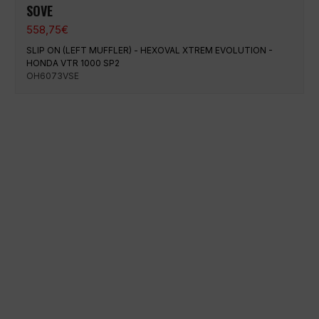
SOVE
558,75
€
SLIP ON (LEFT MUFFLER) - HEXOVAL XTREM EVOLUTION -
HONDA VTR 1000 SP2
OH6073VSE
Pago 100% seguro
Envío en una fecha concreta