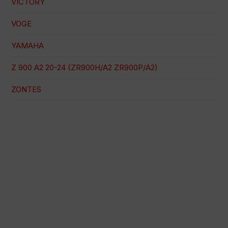
VICTORY
VOGE
YAMAHA
Z 900 A2 20-24 (ZR900H/A2 ZR900P/A2)
ZONTES
Pago 100% seguro
Envío en una fecha concreta