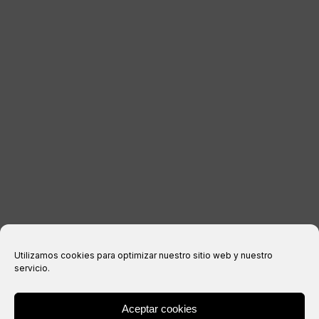
CONTACTO
INFORMACIÓN LEGAL
Aviso legal
Política de privacidad
Política de cookies
Condiciones de compra
Utilizamos cookies para optimizar nuestro sitio web y nuestro
servicio.
Aceptar cookies
® Copyright 2026 –
IXIL
– Todos los derechos reservados.