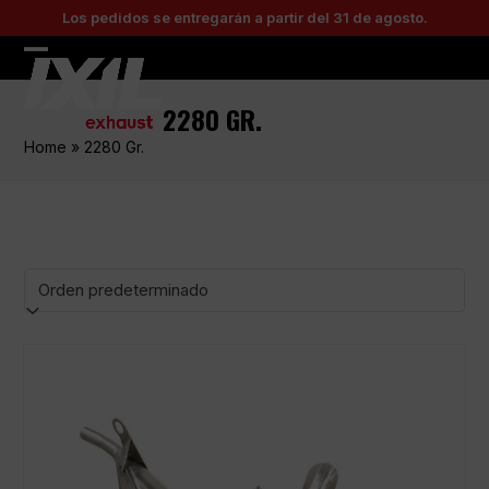
Skip
Los pedidos se entregarán a partir del 31 de agosto.
to
content
Open
Close
mobile
mobile
2280 GR.
menu
menu
Home
»
2280 Gr.