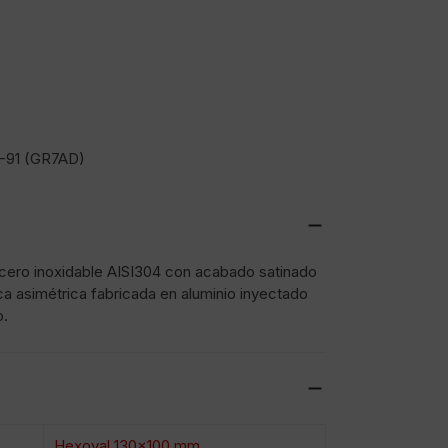
-91 (GR7AD)
acero inoxidable AISI304 con acabado satinado
ca asimétrica fabricada en aluminio inyectado
o.
Hexoval 130×100 mm.