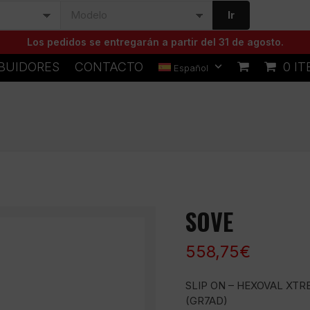
Ir
Los pedidos se entregarán a partir del 31 de agosto.
IBUIDORES
CONTACTO
0 I
Español
SOVE
558,75
€
SLIP ON – HEXOVAL XTR
(GR7AD)