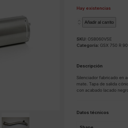
Hay existencias
SOVE
Añadir al carrito
cantidad
SKU:
OS8060VSE
Categoría:
GSX 750 R 90
Descripción
Silenciador fabricado en 
mate. Tapa de salida cóni
con acabado lacado negr
Datos técnicos
Shape