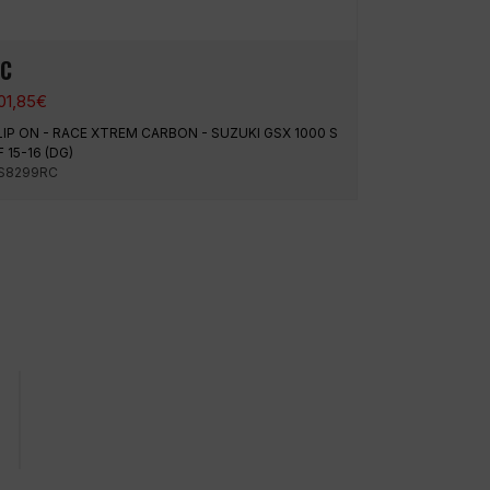
C
01,85
€
LIP ON - RACE XTREM CARBON - SUZUKI GSX 1000 S
F 15-16 (DG)
S8299RC
Envíos urgentes
Valoración mediana