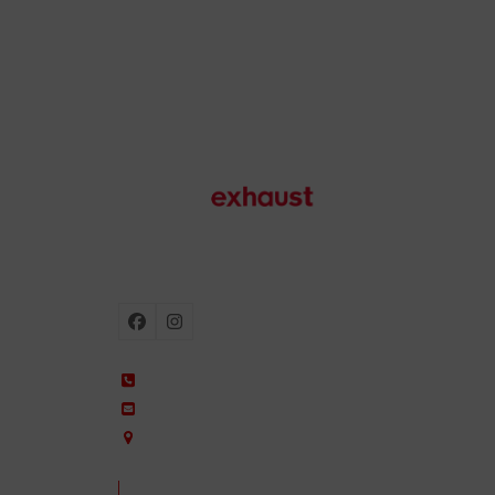
Escapes para moto
Facebook
Instagram
+34 935 650 660
ixil@ixil.com
Arquitectura, 2 – P.I. Can Cuiàs
08110 Montcada i Reixac – Barcelona, Spain