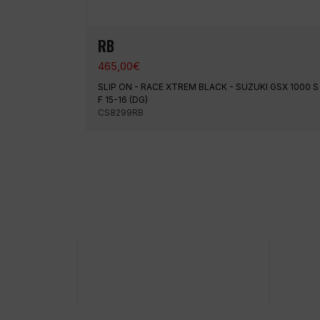
RB
465,00
€
SLIP ON - RACE XTREM BLACK - SUZUKI GSX 1000 S
F 15-16 (DG)
CS8299RB
Pago 100% seguro
Envío