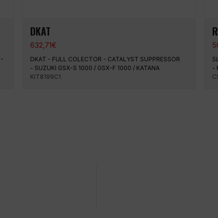
DKAT
R
632,71
€
5
 -
DKAT - FULL COLECTOR - CATALYST SUPPRESSOR
S
- SUZUKI GSX-S 1000 / GSX-F 1000 / KATANA
- 
KIT8199C1
C
 en una fecha concreta
Compra fácil y rápida