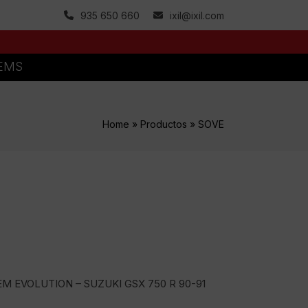
935 650 660
ixil@ixil.com
TEMS
Home
»
Productos
»
SOVE
EM EVOLUTION – SUZUKI GSX 750 R 90-91